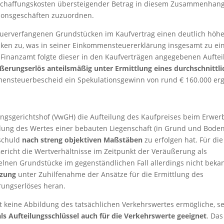
schaffungskosten übersteigender Betrag in diesem Zusammenhan
tionsgeschäften zuzuordnen.
euerverfangenen Grundstücken im Kaufvertrag einen deutlich höh
ken zu, was in seiner Einkommensteuererklärung insgesamt zu e
s Finanzamt folgte dieser in den Kaufverträgen angegebenen Aufte
ußerungserlös anteilsmäßig unter Ermittlung eines durchschnittl
mensteuerbescheid ein Spekulationsgewinn von rund € 160.000 er
tungsgerichtshof (VwGH) die Aufteilung des Kaufpreises beim Erwer
ilung des Wertes einer bebauten Liegenschaft (in Grund und Bode
nschuld
nach streng objektiven Maßstäben
zu erfolgen hat. Für die
ericht die Wertverhältnisse im Zeitpunkt der Veräußerung als
elnen Grundstücke im gegenständlichen Fall allerdings nicht beka
tzung
unter Zuhilfenahme der Ansätze für die Ermittlung des
rungserlöses heran.
t keine Abbildung des tatsächlichen Verkehrswertes ermögliche, se
als Aufteilungsschlüssel auch für die Verkehrswerte geeignet
. Das