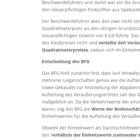
Beschwerdeführers und damit war ein die An
den steuerpflichtigen Einkünften aus Spekula
Der Beschwerdeführer wies den zwei nicht st
Quadratmeterpreis als den übrigen Grundstüc
steuerpflichtigen Gewinn von € 0,0 führte. Da
des Kaufpreises nicht und
verteilte den Verä
Quadratmeterpreises
, sodass sich im Einkom
Entscheidung des BFG
Das BFG hielt zunächst fest, dass laut Verwal
mehrerer Liegenschaften genau wie die Aufte
sowie Gebäude) zur Feststellung der Abgabe
Aufteilung des Veräußerungserlöses sah das G
maßgeblich an. Da die Verkehrswerte der einz
waren, zog das BFG die
Werte der Bodenschä
Einheitswertes für die Aufteilung des Veräuße
Obwohl der Einheitswert als Durchschnittswer
das V
erhältnis der Einheitswerte zueinander 