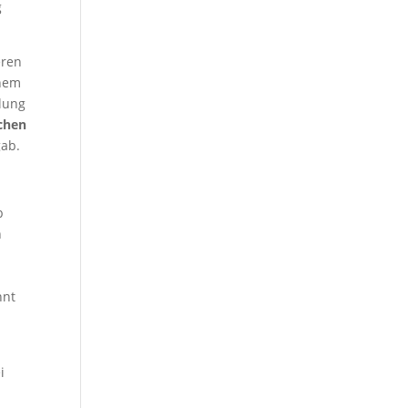
g
eren
inem
ilung
ichen
gab.
b
n
nnt
i