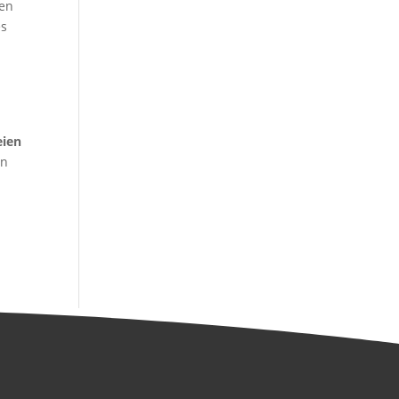
nen
es
eien
en