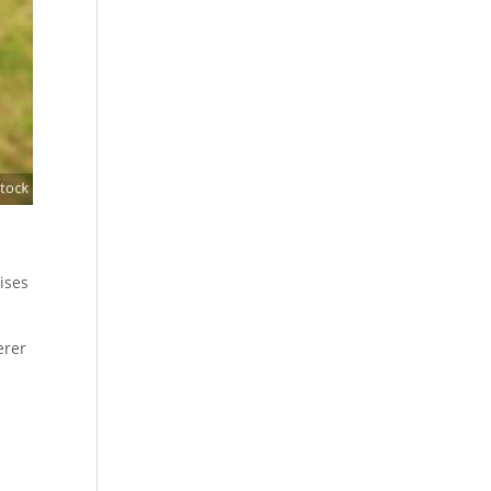
ises
erer