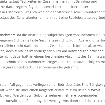
sigkeitsstaat Tätigkeiten im Zusammenhang mit Bahnbau und
zte dafür regelmäßig Subunternehmer ein. Einer dieser
in Österreich. Fraglich war, ob der österreichische Subunterneh
tsstaat des Generalunternehmers) dort eine Betriebsstätte begründ
ernehmers
, da die Beurteilung subjektbezogen vorzunehmen ist. Es 
eigenen Sicht eine feste Geschäftseinrichtung im Ausland unterhäl
allein reicht dafür nicht aus. Zwar kann auch Infrastruktur wie
ten, doch fehlte es im vorliegenden Fall am notwendigen örtlichen
 nicht dauerhaft an einem bestimmten Abschnitt des Bahnnetze
bschnitten des Bahnnetzes eingesetzt. Die Einsätze erfolgten me
rch längere Unterbrechungen voneinander getrennt.
ten Fall gegen das Vorliegen einer Betriebsstätte. Eine Tätigkeit g
aft, wenn sie über einen längeren Zeitraum, zum Beispiel
zwölf
übt wird. Werden vom Subunternehmer mehrere, voneinander
ne künstliche Aufspaltung der Verträge vor, dann sind die Fristen 