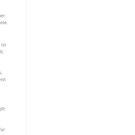
mer
ete.
ist
t.
s,
ist
ilt
für