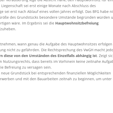
 Liegenschaft sei erst einige Monate nach Abschluss des
 sei erst nach Ablauf eines vollen Jahres erfolgt. Das BFG habe n
 Größe des Grundstücks besondere Umstände begründen würden 
ertigen wäre. Im Ergebnis sei die
Hauptwohnsitzbefreiung
fzuheben.
entnehmen, wann genau die Aufgabe des Hauptwohnsitzes erfolgen
ung nicht zu gefährden. Die Rechtsprechung des VwGH macht jed
dern diese von den Umständen des Einzelfalls abhängig
ist
. Zeigt sic
en Nutzungsrechts, dass bereits im Vorhinein keine zeitnahe Aufga
ie Befreiung zu versagen sein.
as neue Grundstück bei entsprechenden finanziellen Möglichkeiten
 erwerben und mit den Bauarbeiten zeitnah zu beginnen, um unter 