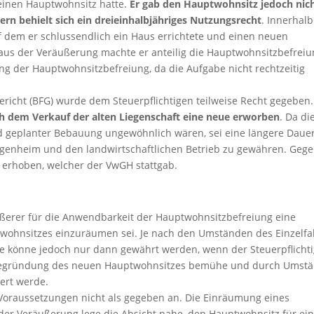
einen Hauptwohnsitz hatte.
Er gab den Hauptwohnsitz jedoch nic
rn behielt sich ein dreieinhalbjähriges Nutzungsrecht
. Innerhalb
uf dem er schlussendlich ein Haus errichtete und einen neuen
aus der Veräußerung machte er anteilig die Hauptwohnsitzbefrei
g der Hauptwohnsitzbefreiung, da die Aufgabe nicht rechtzeitig
icht (BFG) wurde dem Steuerpflichtigen teilweise Recht gegeben.
ch dem Verkauf der alten Liegenschaft eine neue erworben
. Da di
 geplanter Bebauung ungewöhnlich wären, sei eine längere Dauer
igenheim und den landwirtschaftlichen Betrieb zu gewähren. Geg
 erhoben, welcher der VwGH stattgab.
ußerer für die Anwendbarkeit der Hauptwohnsitzbefreiung eine
wohnsitzes einzuräumen sei. Je nach den Umständen des Einzelfal
e könne jedoch nur dann gewährt werden, wenn der Steuerpflicht
. Begründung des neuen Hauptwohnsitzes bemühe und durch Umst
ert werde.
 Voraussetzungen nicht als gegeben an. Die Einräumung eines
der Veräußerung lege die Absicht nahe, den Hauptwohnsitz für ei