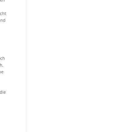
icht
und
och
h,
be
die