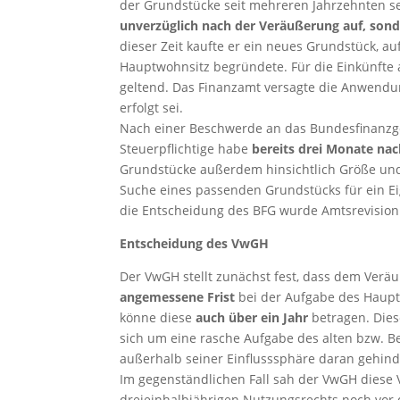
der Grundstücke seit mehreren Jahrzehnten s
unverzüglich nach der Veräußerung auf, sonde
dieser Zeit kaufte er ein neues Grundstück, a
Hauptwohnsitz begründete. Für die Einkünfte 
geltend. Das Finanzamt versagte die Anwendun
erfolgt sei.
Nach einer Beschwerde an das Bundesfinanzger
Steuerpflichtige habe
bereits drei Monate na
Grundstücke außerdem hinsichtlich Größe und
Suche eines passenden Grundstücks für ein E
die Entscheidung des BFG wurde Amtsrevision
Entscheidung des VwGH
Der VwGH stellt zunächst fest, dass dem Verä
angemessene Frist
bei der Aufgabe des Haupt
könne diese
auch über ein Jahr
betragen. Dies
sich um eine rasche Aufgabe des alten bzw
außerhalb seiner Einflusssphäre daran gehind
Im gegenständlichen Fall sah der VwGH diese
dreieinhalbjährigen Nutzungsrechts noch vor 