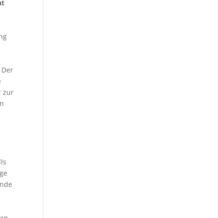
ht
ung
 Der
e
 zur
en
ls
ige
ände
nen