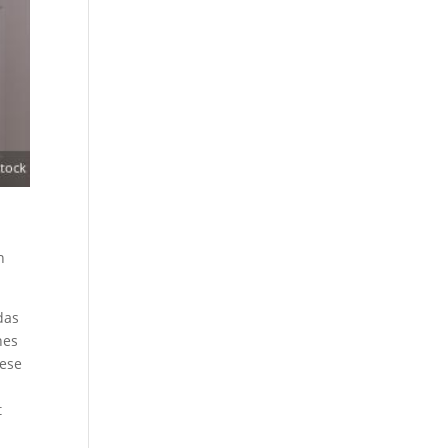
n
das
hes
iese
t