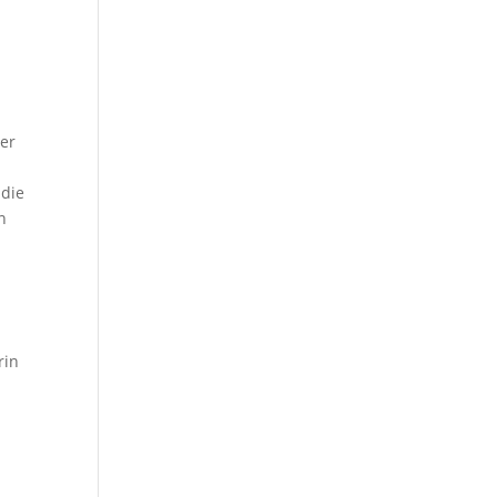
ter
 die
n
rin