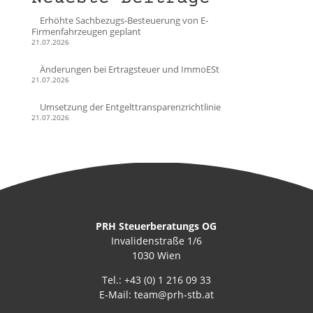
Erhöhte Sachbezugs-Besteuerung von E-
Firmenfahrzeugen geplant
21.07.2026
Änderungen bei Ertragsteuer und ImmoESt
21.07.2026
Umsetzung der Entgelttransparenzrichtlinie
21.07.2026
PRH Steuerberatungs OG
Invalidenstraße 1/6
1030 Wien
Tel.:
+43 (0) 1 216 09 33
E-Mail:
team@prh-stb.at