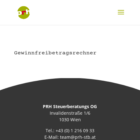
Gewinnfreibetragsrechner
PRH Steuerberatungs OG
Invalidenstraße 1/6
1030 Wien
Tel.:
+43 (0) 1 216 09 33
E-Mail:
team@prh-stb.at