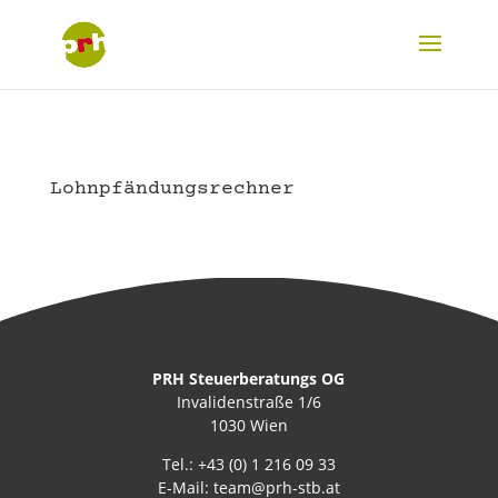
Lohnpfändungsrechner
PRH Steuerberatungs OG
Invalidenstraße 1/6
1030 Wien
Tel.:
+43 (0) 1 216 09 33
E-Mail:
team@prh-stb.at