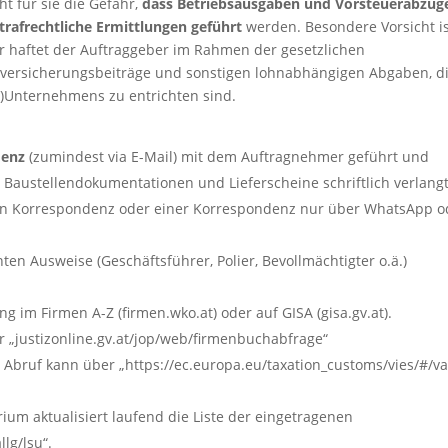
t für sie die Gefahr,
dass Betriebsausgaben und Vorsteuerabzüg
rafrechtliche Ermittlungen geführt
werden. Besondere Vorsicht is
r haftet der Auftraggeber im Rahmen der gesetzlichen
alversicherungsbeiträge und sonstigen lohnabhängigen Abgaben, d
n)Unternehmens zu entrichten sind.
denz
(zumindest via E-Mail) mit dem Auftragnehmer geführt und
Baustellendokumentationen und Lieferscheine schriftlich verlang
hen Korrespondenz oder einer Korrespondenz nur über WhatsApp o
ten Ausweise (Geschäftsführer, Polier, Bevollmächtigter o.ä.)
im Firmen A-Z (firmen.wko.at) oder auf GISA (gisa.gv.at).
r „justizonline.gv.at/jop/web/firmenbuchabfrage“
r Abruf kann über „https://ec.europa.eu/taxation_customs/vies/#/va
rium aktualisiert laufend die Liste der eingetragenen
lg/lsu“.