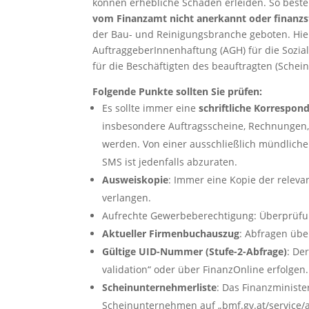
können erhebliche Schäden erleiden. So besteh
vom Finanzamt nicht anerkannt oder finanzst
der Bau- und Reinigungsbranche geboten. Hie
AuftraggeberInnenhaftung (AGH) für die Sozi
für die Beschäftigten des beauftragten (Schei
Folgende Punkte sollten Sie prüfen:
Es sollte immer eine
schriftliche Korrespon
insbesondere Auftragsscheine, Rechnungen, 
werden. Von einer ausschließlich mündlic
SMS ist jedenfalls abzuraten.
Ausweiskopie
: Immer eine Kopie der relevan
verlangen.
Aufrechte Gewerbeberechtigung: Überprüfung 
Aktueller Firmenbuchauszug
: Abfragen übe
Gültige UID-Nummer (Stufe-2-Abfrage)
: De
validation“ oder über FinanzOnline erfolgen.
Scheinunternehmerliste
: Das Finanzministe
Scheinunternehmen auf „bmf.gv.at/service/al