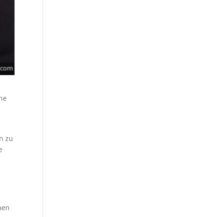
che
n zu
e
men