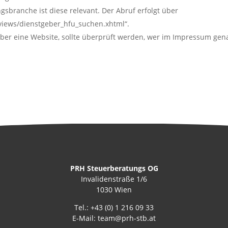
ngsbranche ist diese relevant. Der Abruf erfolgt über
/views/dienstgeber_hfu_suchen.xhtml“.
über eine Website, sollte überprüft werden, wer im Impressum gen
PRH Steuerberatungs OG
Invalidenstraße 1/6
1030 Wien
Tel.:
+43 (0) 1 216 09 33
E-Mail:
team@prh-stb.at