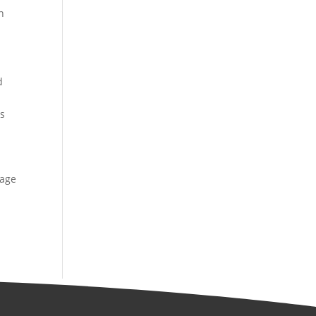
n
d
as
rage