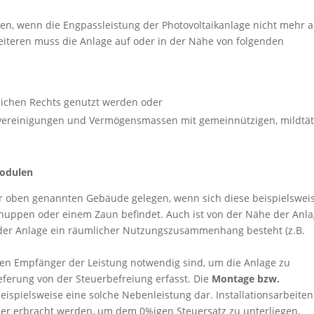
n, wenn die Engpassleistung der Photovoltaikanlage nicht mehr a
Weiteren muss die Anlage auf oder in der Nähe von folgenden
lichen Rechts genutzt werden oder
nvereinigungen und Vermögensmassen mit gemeinnützigen, mildtä
modulen
der oben genannten Gebäude gelegen, wenn sich diese beispielswei
chuppen oder einem Zaun befindet. Auch ist von der Nähe der Anl
er Anlage ein räumlicher Nutzungszusammenhang besteht (z.B.
en Empfänger der Leistung notwendig sind, um die Anlage zu
eferung von der Steuerbefreiung erfasst. Die
Montage bzw.
beispielsweise eine solche Nebenleistung dar. Installationsarbeiten
r erbracht werden, um dem 0%igen Steuersatz zu unterliegen.