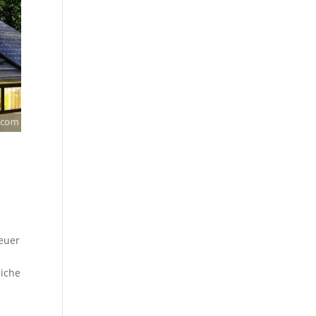
s
euer
liche