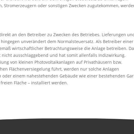
rn, Stromerzeugern oder sonstigen Zwecken zugutekommen, werde
direkt an den Betreiber zu Zwecken des Betriebes. Lieferungen un
 hingegen unverändert dem Normalsteuersatz. Als Betreiber einer
gemäß wirtschaftlicher Betrachtungsweise die Anlage betreiben. D
t nicht ausschlaggebend und hat somit allenfalls Indizwirkung.
ung von kleinen Photovoltaikanlagen auf Privathäusern bzw.
ichen Flächenversiegelung führt, werden nur solche Anlagen
ach oder einem nahestehenden Gebäude wie einer bestehenden Ga
reien Fläche – installiert werden.