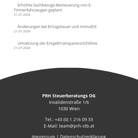
Erhöhte Sachbezugs-Besteuerung von E-
Firmenfahrzeugen geplant
21.07.2026
Änderungen bei Ertragsteuer und ImmoESt
21.07.2026
Umsetzung der Entgelttransparenzrichtlinie
21.07.2026
PRH Steuerberatungs OG
Invalidenstraße 1/6
1030 Wien
Tel.:
+43 (0) 1 216 09 33
E-Mail:
team@prh-stb.at
Impressum
|
Datenschutzerklärung