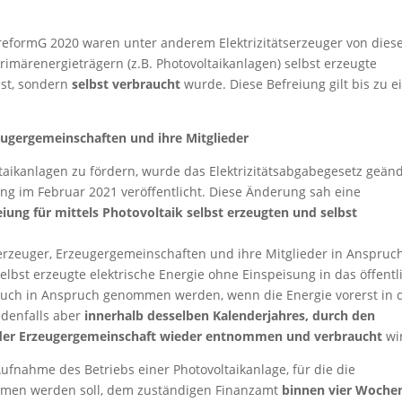
reformG 2020 waren unter anderem Elektrizitätserzeuger von dies
rimärenergieträgern (z.B. Photovoltaikanlagen) selbst erzeugte
ist, sondern
selbst verbraucht
wurde. Diese Befreiung gilt bis zu e
zeugergemeinschaften und ihre Mitglieder
aikanlagen zu fördern, wurde das Elektrizitätsabgabegesetz geän
g im Februar 2021 veröffentlicht. Diese Änderung sah eine
iung für mittels Photovoltaik selbst erzeugten und selbst
serzeuger, Erzeugergemeinschaften und ihre Mitglieder in Anspruc
elbst erzeugte elektrische Energie ohne Einspeisung in das öffentl
 auch in Anspruch genommen werden, wenn die Energie vorerst in 
jedenfalls aber
innerhalb desselben Kalenderjahres, durch den
ed der Erzeugergemeinschaft wieder entnommen und verbraucht
wi
ufnahme des Betriebs einer Photovoltaikanlage, für die die
mmen werden soll, dem zuständigen Finanzamt
binnen vier Woche