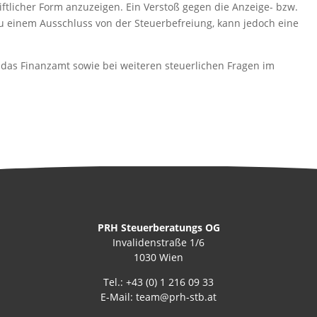
iftlicher Form anzuzeigen. Ein Verstoß gegen die Anzeige- bzw.
zu einem Ausschluss von der Steuerbefreiung, kann jedoch eine
 das Finanzamt sowie bei weiteren steuerlichen Fragen im
PRH Steuerberatungs OG
Invalidenstraße 1/6
1030 Wien
Tel.:
+43 (0) 1 216 09 33
E-Mail:
team@prh-stb.at